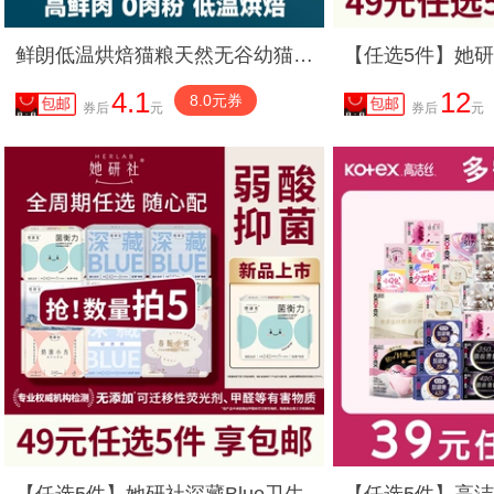
鲜朗低温烘焙猫粮天然无谷幼猫成猫蓝猫全阶段专用试吃装
4.1
12
8.0元券
券后
元
券后
元