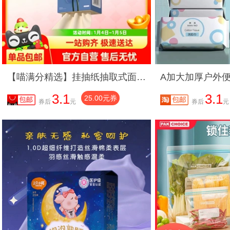
【喵满分精选】挂抽纸抽取式面巾纸800张1提/2提/3提家用餐巾纸
3.1
3.1
25.00元券
券后
元
券后
元