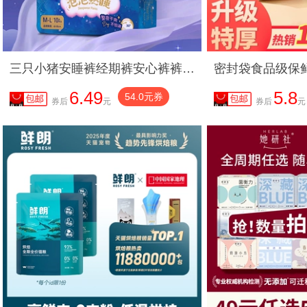
三只小猪安睡裤经期裤安心裤裤型卫生巾超弹经期用防漏夜用多包装
6.49
5.8
54.0元券
券后
元
券后
元