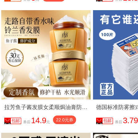
拉芳鱼子酱发膜女柔顺焗油膏防断发烫染修护毛躁护发素官方正品
14.9
3.79
22.0元券
券后
元
券后