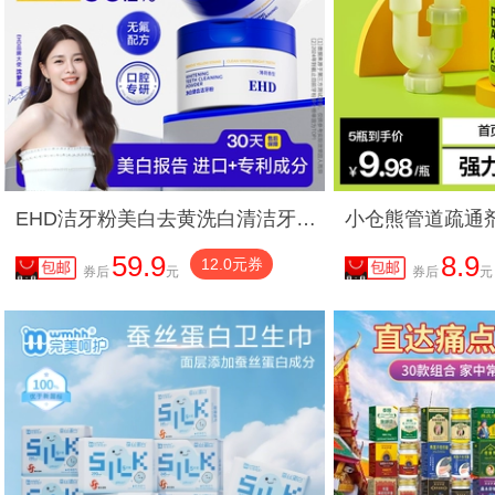
EHD洁牙粉美白去黄洗白清洁牙垢去牙渍黄牙薄荷香型洗白烟渍亮白
59.9
8.9
12.0元券
券后
元
券后
元