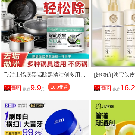
飞洁士锅底黑垢除黑清洁剂多用途不锈钢重油污焦渍黑锅海藻泥除垢
9.9
16.2
10.0元券
券后
元
券后