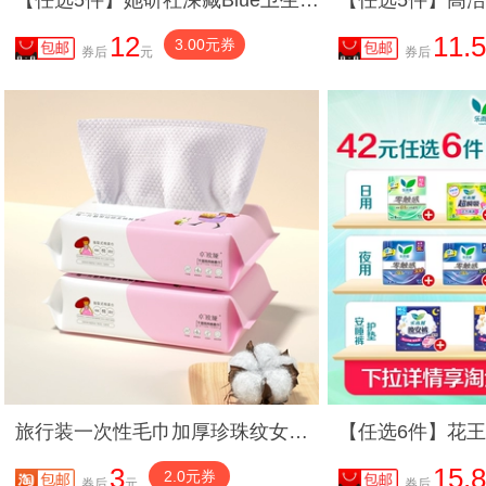
【任选5件】她研社深藏Blue卫生巾安睡裤防漏姨妈巾干爽不粘透气
12
11.
3.00元券
券后
元
券后
旅行装一次性毛巾加厚珍珠纹女卸妆洁面棉柔巾抽取式毛巾
3
15.8
2.0元券
券后
元
券后