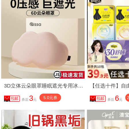
3D立体云朵眼罩睡眠遮光专用冰感透气男女缓解眼疲劳学生午睡护眼
3
6
5.0元券
券后
元
券后
元