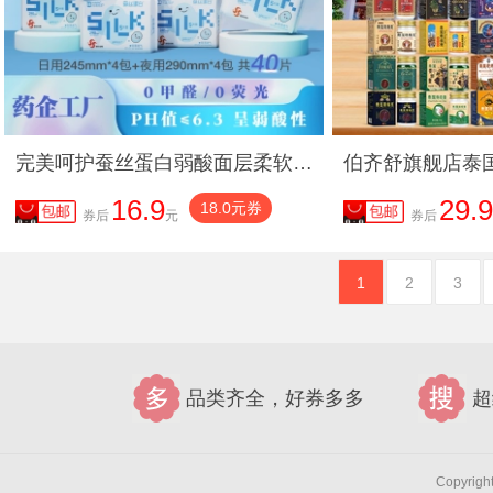
完美呵护蚕丝蛋白弱酸面层柔软顺滑瞬吸透气超薄日用夜用
16.9
29.9
18.0元券
券后
元
券后
1
2
3
品类齐全，好券多多
超
Copyri