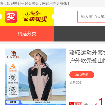
嗨，欢迎来到一起买买买，网购用券更省钱！
精选分类
骆驼运动外套
户外软壳登山
30.0元券
原价309
1
券后
¥