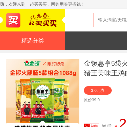
嗨，欢迎来到一起买买买，网购用券更省钱！
精选分类
金锣惠享5袋
猪王美味王鸡
3.0元券
原价39.9
2
券后
¥