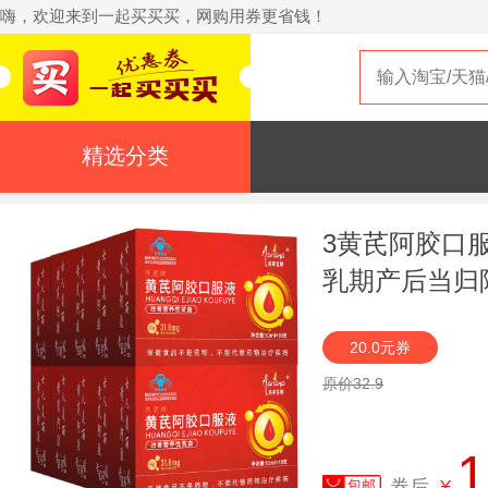
嗨，欢迎来到一起买买买，网购用券更省钱！
精选分类
3黄芪阿胶口
乳期产后当归
20.0元券
原价32.9
1
券后
¥