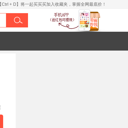
【Ctrl + D】将一起买买买加入收藏夹，掌握全网最底价！
买