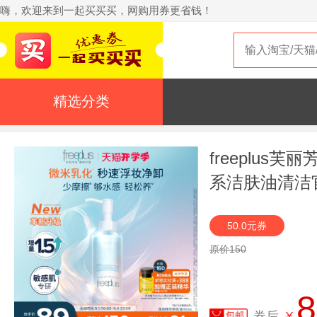
嗨，欢迎来到一起买买买，网购用券更省钱！
精选分类
freeplus
系洁肤油清洁
50.0元券
原价150
8
券后
¥