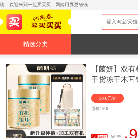
嗨，欢迎来到一起买买买，网购用券更省钱！
精选分类
【菌妍】双有
干货冻干木耳
10.0元券
原价19.9
9
券后
¥