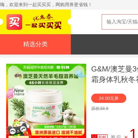
嗨，欢迎来到一起买买买，网购用券更省钱！
精选分类
G&M/澳芝曼
霜身体乳秋冬
口
24.00元券
原价39.9
1
券后
¥