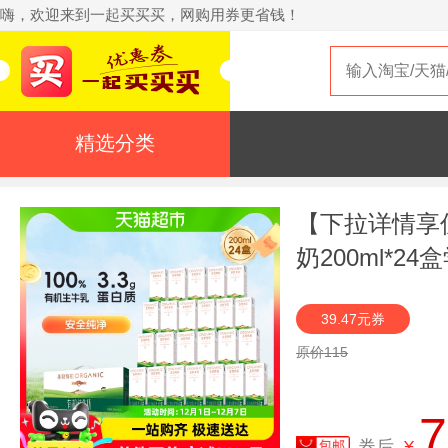
嗨，欢迎来到一起买买买，网购用券更省钱！
精选分类
【下拉详情享
奶200ml*
39.47元券
原价115
7
券后
¥