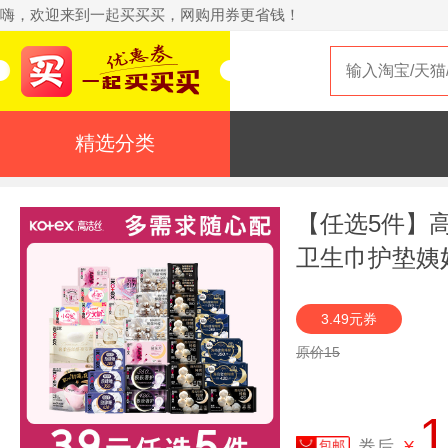
嗨，欢迎来到一起买买买，网购用券更省钱！
精选分类
【任选5件】
卫生巾护垫姨
3.49元券
原价15
1
券后
¥