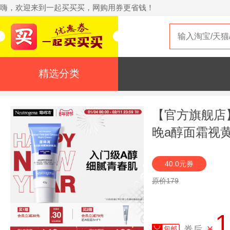
嗨，欢迎来到一起买买买，网购用券更省钱！
精选分类
【官方旗舰店
晚a醇面霜视
40.0元券
原价179
1
券后
¥