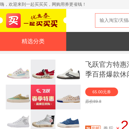
嗨，欢迎来到一起买买买，网购用券更省钱！
精选分类
飞跃官方特惠
季百搭爆款休
65.00元券
原价89.8
2
券后
¥