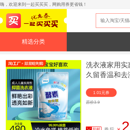
嗨，欢迎来到一起买买买，网购用券更省钱！
精选分类
洗衣液家用实
久留香温和去
1.01元券
原价3.9
2
券后
¥