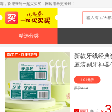
嗨，欢迎来到一起买买买，网购用券更省钱！
精选分类
新款牙线经典
庭装剔牙神器
1.01元券
原价4.14
3
券后
¥