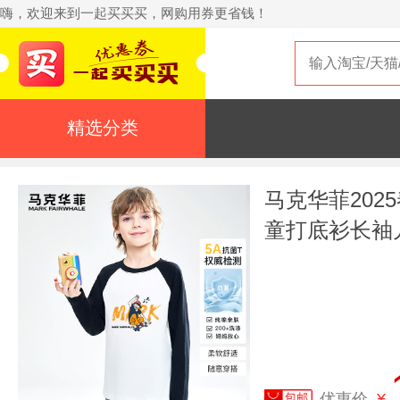
嗨，欢迎来到一起买买买，网购用券更省钱！
精选分类
马克华菲202
童打底衫长袖儿
优惠价
¥