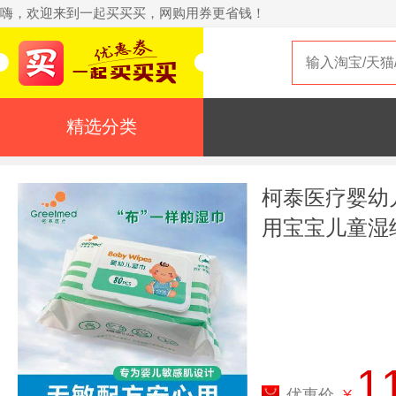
嗨，欢迎来到一起买买买，网购用券更省钱！
精选分类
柯泰医疗婴幼
用宝宝儿童湿
1
优惠价
¥