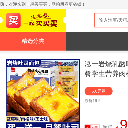
嗨，欢迎来到一起买买买，网购用券更省钱！
精选分类
泓一岩烧乳酪
餐学生营养肉
5.0元券
原价19.9
9
券后
¥