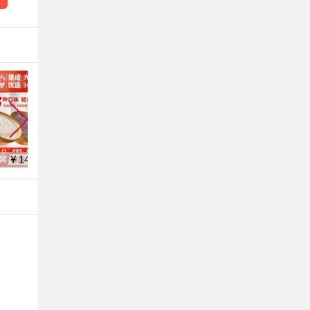
¥ 14.99
¥ 159.0
¥ 209.99