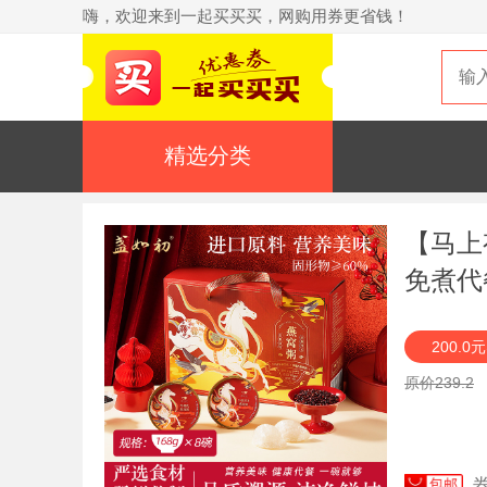
嗨，欢迎来到一起买买买，网购用券更省钱！
精选分类
【马上
免煮代
200.0
原价239.2