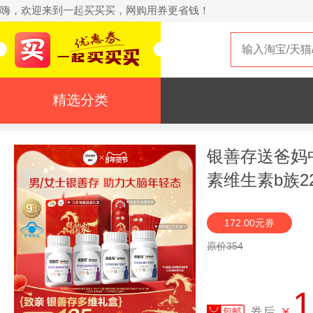
嗨，欢迎来到一起买买买，网购用券更省钱！
精选分类
银善存送爸妈
素维生素b族2
172.00元券
原价354
1
券后
¥