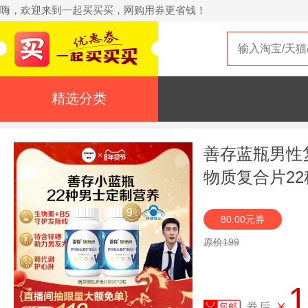
嗨，欢迎来到一起买买买，网购用券更省钱！
精选分类
善存蓝瓶男性
物质复合片2
80.00元券
原价199
1
券后
¥