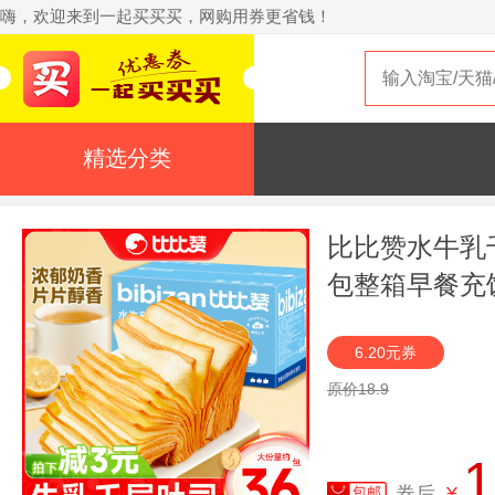
嗨，欢迎来到一起买买买，网购用券更省钱！
精选分类
比比赞水牛乳
包整箱早餐充
6.20元券
原价18.9
1
券后
¥