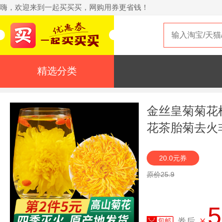
嗨，欢迎来到一起买买买，网购用券更省钱！
精选分类
金丝皇菊菊花
花茶胎菊去火
20.0元券
原价25.9
5
券后
¥