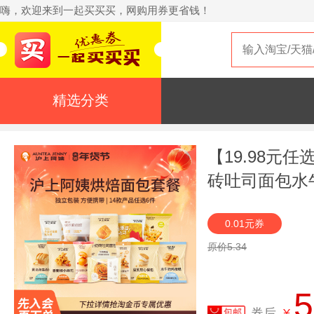
嗨，欢迎来到一起买买买，网购用券更省钱！
精选分类
【19.98元
砖吐司面包水
0.01元券
原价5.34
5
券后
¥