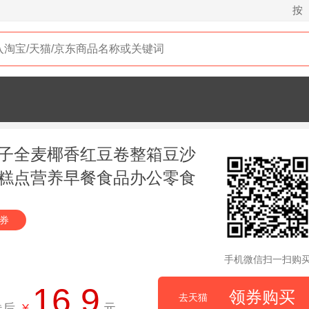
按
子全麦椰香红豆卷整箱豆沙
糕点营养早餐食品办公零食
元券
手机微信扫一扫购
16.9
领券购买
去天猫
券后
¥
元