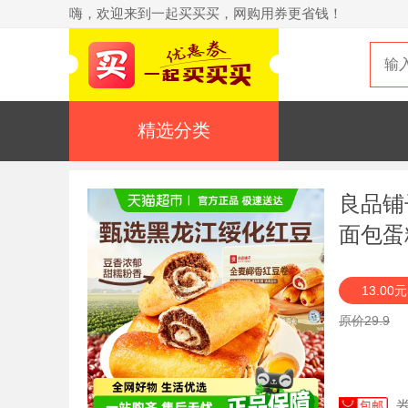
嗨，欢迎来到一起买买买，网购用券更省钱！
精选分类
良品铺
面包蛋
13.00
原价29.9