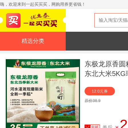
嗨，欢迎来到一起买买买，网购用券更省钱！
精选分类
东极龙原香圆
东北大米5KG
12.0元券
原价38.9
2
券后
¥