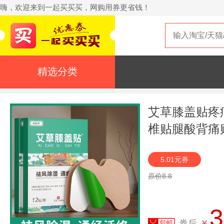
嗨，欢迎来到一起买买买，网购用券更省钱！
精选分类
艾草膝盖贴疼
椎贴腿酸背痛
5.01元券
原价8.8
3
券后
¥