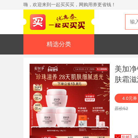
嗨，欢迎来到一起买买买，网购用券更省钱！
精选分类
美加净
肤霜滋
4.0元券
原价52