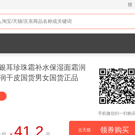
按
银耳珍珠霜补水保湿面霜润
润干皮国货男女国货正品
手机微信扫一扫购
41.2
领券购买
去天猫
券后
¥
元