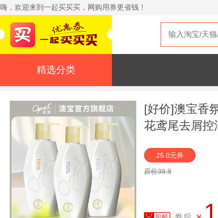
嗨，欢迎来到一起买买买，网购用券更省钱！
精选分类
[好价]澳宝
花鸢尾去屑控油
25.0元券
原价39.9
1
券后
¥