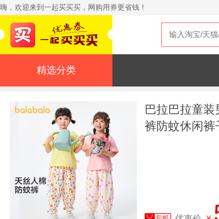
嗨，欢迎来到一起买买买，网购用券更省钱！
精选分类
巴拉巴拉童装
裤防蚊休闲裤子
优惠价
¥