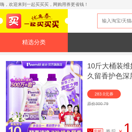
嗨，欢迎来到一起买买买，网购用券更省钱！
精选分类
10斤大桶装
久留香护色深
283.0元券
原价300.79
1
券后
¥