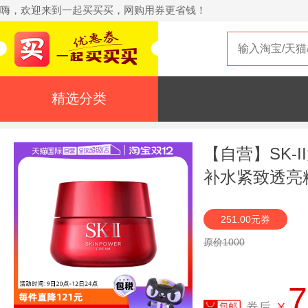
嗨，欢迎来到一起买买买，网购用券更省钱！
精选分类
【自营】SK-I
补水紧致透亮
251.00元券
原价1000
7
券后
¥