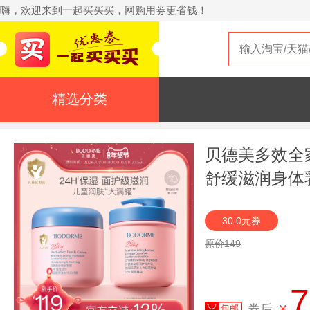
嗨，欢迎来到一起买买买，网购用券更省钱！
精选分类
贝德美多效全
舒缓滋润身体
30.0元券
原价149
7
券后
¥