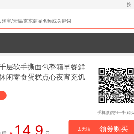
按
千层软手撕面包整箱早餐鲜
休闲零食蛋糕点心夜宵充饥
手机微信扫一扫购
14.9
领券购买
去天猫
券后
¥
元