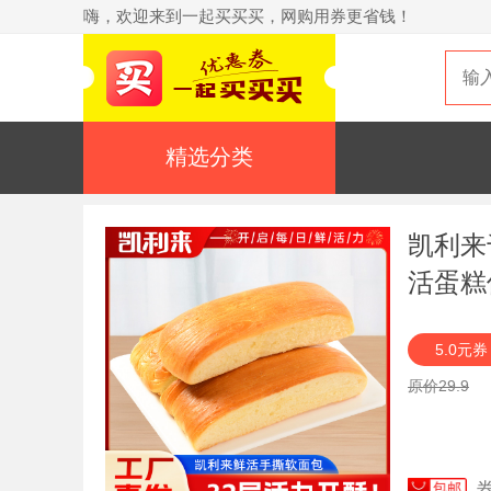
嗨，欢迎来到一起买买买，网购用券更省钱！
精选分类
凯利来
活蛋糕
5.0元券
原价29.9