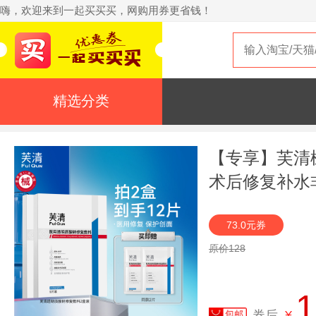
嗨，欢迎来到一起买买买，网购用券更省钱！
精选分类
【专享】芙清
术后修复补水
73.0元券
原价128
1
券后
¥