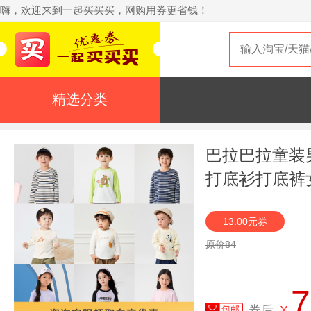
嗨，欢迎来到一起买买买，网购用券更省钱！
精选分类
巴拉巴拉童装
打底衫打底裤
13.00元券
原价84
7
券后
¥