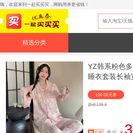
嗨，欢迎来到一起买买买，网购用券更省钱！
精选分类
YZ韩系粉色
睡衣套装长袖
100.00元券
原价139.9
3
券后
¥